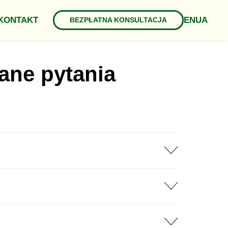
EN
UA
KONTAKT
BEZPŁATNA KONSULTACJA
ane pytania
i, Gruzji i Kazachstanu. Nasz kolejny