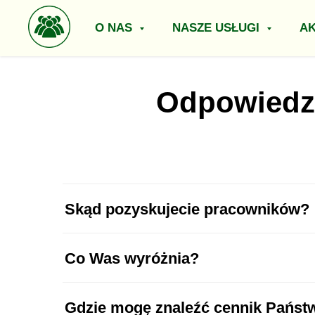
O NAS
NASZE USŁUGI
A
Odpowiedzi
Skąd pozyskujecie pracowników?
Co Was wyróżnia?
Pozyskujemy pracowników głównie ze 
cel to rekrutacja pracowników z Azji.
Gdzie mogę znaleźć cennik Państ