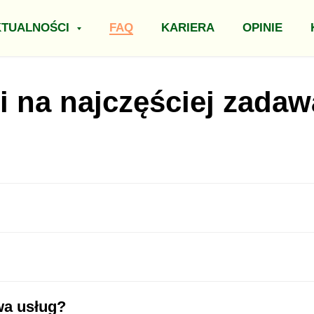
KTUALNOŚCI
FAQ
KARIERA
OPINIE
 na najczęściej zadaw
Wschodu, najczęściej z Ukrainy, Mołdawii, Armeni
wa usług?