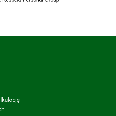
lkulację
ch