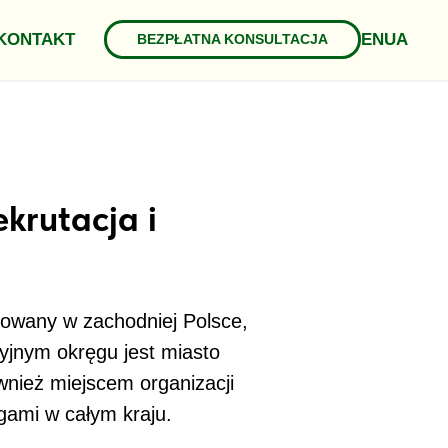
EN
UA
KONTAKT
BEZPŁATNA KONSULTACJA
krutacja i
zowany w zachodniej Polsce,
yjnym okręgu jest miasto
ównież miejscem organizacji
gami w całym kraju.