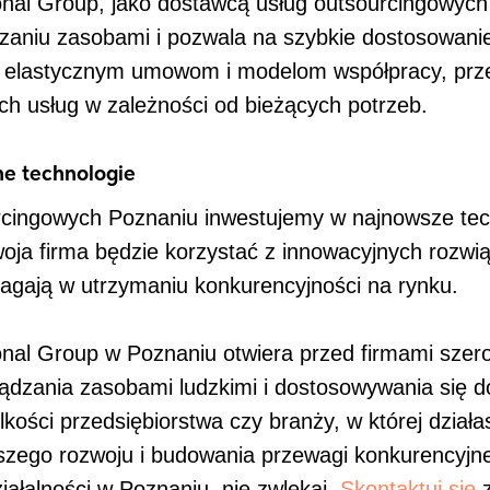
al Group, jako dostawcą usług outsourcingowych 
dzaniu zasobami i pozwala na szybkie dostosowanie
 elastycznym umowom i modelom współpracy, prz
h usług w zależności od bieżących potrzeb.
ne technologie
rcingowych Poznaniu inwestujemy w najnowsze tech
oja firma będzie korzystać z innowacyjnych rozwią
agają w utrzymaniu konkurencyjności na rynku.
al Group w Poznaniu otwiera przed firmami szerok
ądzania zasobami ludzkimi i dostosowywania się d
elkości przedsiębiorstwa czy branży, w której dzia
lszego rozwoju i budowania przewagi konkurencyjne
iałalności w Poznaniu, nie zwlekaj.
Skontaktuj się
z