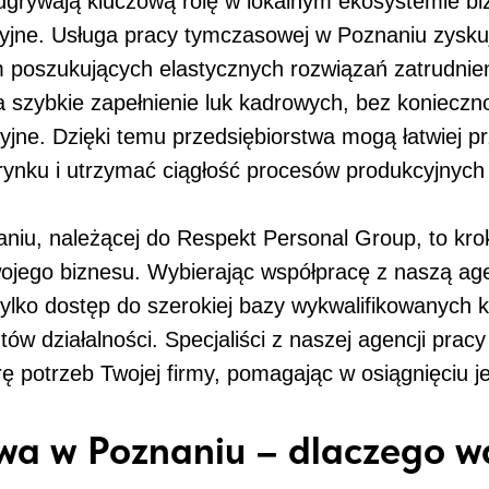
dgrywają kluczową rolę w lokalnym ekosystemie bi
acyjne. Usługa pracy tymczasowej w Poznaniu zysku
m poszukujących elastycznych rozwiązań zatrudnie
 szybkie zapełnienie luk kadrowych, bez konieczn
yjne. Dzięki temu przedsiębiorstwa mogą łatwiej p
ynku i utrzymać ciągłość procesów produkcyjnych
niu, należącej do Respekt Personal Group, to kr
wojego biznesu. Wybierając współpracę z naszą age
tylko dostęp do szerokiej bazy wykwalifikowanych 
tów działalności. Specjaliści z naszej agencji pra
ę potrzeb Twojej firmy, pomagając w osiągnięciu je
wa w Poznaniu – dlaczego w