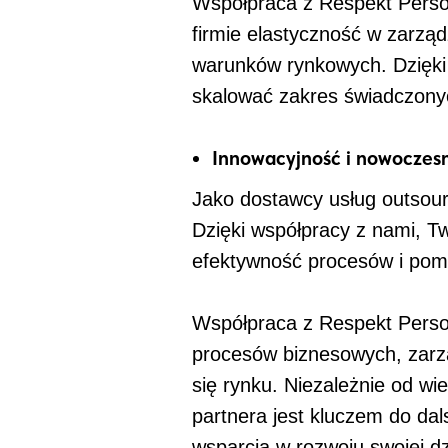
Współpraca z Respekt Person
firmie elastyczność w zarzą
warunków rynkowych. Dzięki
skalować zakres świadczonyc
Innowacyjność i nowoczes
Jako dostawcy usług outsou
Dzięki współpracy z nami, Tw
efektywność procesów i pom
Współpraca z Respekt Person
procesów biznesowych, zarz
się rynku. Niezależnie od wi
partnera jest kluczem do da
wsparcia w rozwoju swojej dz