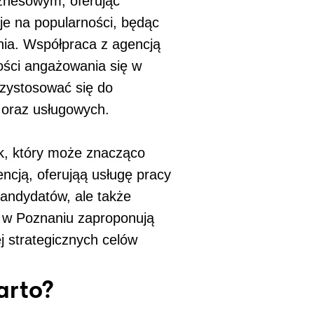
znesowym, oferując
je na popularności, będąc
nia. Współpraca z agencją
ości angażowania się w
rzystosować się do
 oraz usługowych.
ok, który może znacząco
ncją, oferująą usługę pracy
kandydatów, ale także
cy w Poznaniu zaproponują
j strategicznych celów
arto?