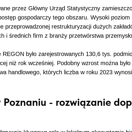
wane przez Główny Urząd Statystyczny zamieszcz
postęp gospodarczy tego obszaru. Wysoki poziom 
ie przeprowadzonej restrukturyzacji dużych zakła
 i średnich firm z branży przetwórstwa przemysł
rze REGON było zarejestrowanych 130,6 tys. podm
ięcej niż rok wcześniej. Podobny wzrost można było 
a handlowego, których liczba w roku 2023 wynosiła 
w Poznaniu - rozwiązanie d