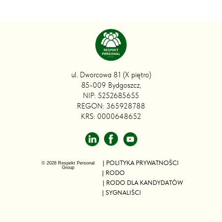
ul. Dworcowa 81 (X piętro)
85-009 Bydgoszcz,
NIP: 5252685655
REGON: 365928788
KRS: 0000648652
| POLITYKA PRYWATNOŚCI
© 2026 Respekt Personal
Group
| RODO
| RODO DLA KANDYDATÓW
| SYGNALIŚCI