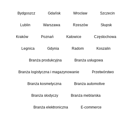
Bydgoszcz
Gdańsk
Wrocław
Szczecin
Lublin
Warszawa
Rzeszów
Słupsk
Kraków
Poznań
Katowice
Częstochowa
Legnica
Gdynia
Radom
Koszalin
Branża produkcyjna
Branża usługowa
Branża logistyczna i magazynowanie
Przetwórstwo
Branża kosmetyczna
Branża automotive
Branża słodyczy
Branża meblarska
Branża elektroniczna
E-commerce