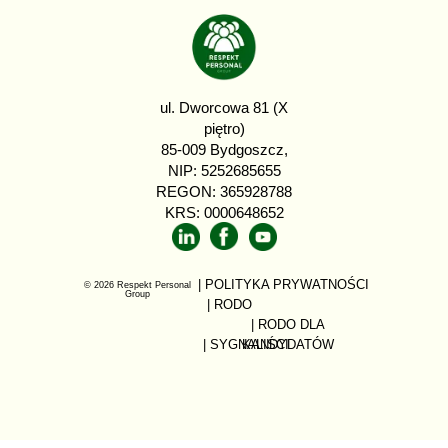
ul. Dworcowa 81 (X
piętro)
85-009 Bydgoszcz,
NIP: 5252685655
REGON: 365928788
KRS: 0000648652
| POLITYKA PRYWATNOŚCI
© 2026 Respekt Personal
Group
| RODO
| RODO DLA
| SYGNALIŚCI
KANDYDATÓW