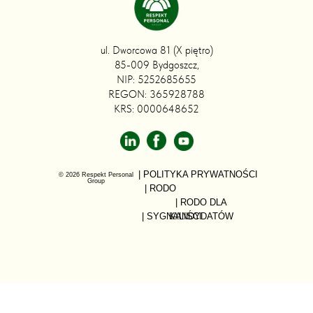
ul. Dworcowa 81 (X piętro)
85-009 Bydgoszcz,
NIP: 5252685655
REGON: 365928788
KRS: 0000648652
| POLITYKA PRYWATNOŚCI
© 2026 Respekt Personal
Group
| RODO
| RODO DLA
| SYGNALIŚCI
KANDYDATÓW