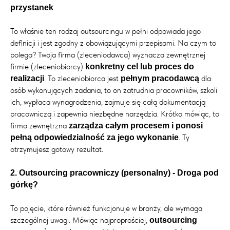
przystanek
To właśnie ten rodzaj outsourcingu w pełni odpowiada jego
definicji i jest zgodny z obowiązującymi przepisami. Na czym to
polega? Twoja firma (zleceniodawca) wyznacza zewnętrznej
firmie (zleceniobiorcy)
konkretny cel lub proces do
. To zleceniobiorca jest
dla
realizacji
pełnym pracodawcą
osób wykonujących zadania, to on zatrudnia pracowników, szkoli
ich, wypłaca wynagrodzenia, zajmuje się całą dokumentacją
pracowniczą i zapewnia niezbędne narzędzia. Krótko mówiąc, to
firma zewnętrzna
zarządza całym procesem i ponosi
. Ty
pełną odpowiedzialność za jego wykonanie
otrzymujesz gotowy rezultat.
2. Outsourcing pracowniczy (personalny) - Droga pod
górkę?
To pojęcie, które również funkcjonuje w branży, ale wymaga
szczególnej uwagi. Mówiąc najproprościej,
outsourcing