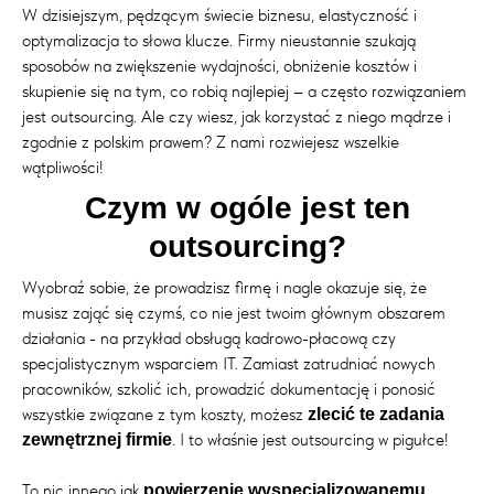
W dzisiejszym, pędzącym świecie biznesu, elastyczność i
optymalizacja to słowa klucze. Firmy nieustannie szukają
sposobów na zwiększenie wydajności, obniżenie kosztów i
skupienie się na tym, co robią najlepiej – a często rozwiązaniem
jest outsourcing. Ale czy wiesz, jak korzystać z niego mądrze i
zgodnie z polskim prawem? Z nami rozwiejesz wszelkie
wątpliwości!
Czym w ogóle jest ten
outsourcing?
Wyobraź sobie, że prowadzisz firmę i nagle okazuje się, że
musisz zająć się czymś, co nie jest twoim głównym obszarem
działania - na przykład obsługą kadrowo-płacową czy
specjalistycznym wsparciem IT. Zamiast zatrudniać nowych
pracowników, szkolić ich, prowadzić dokumentację i ponosić
wszystkie związane z tym koszty, możesz
zlecić te zadania
. I to właśnie jest outsourcing w pigułce!
zewnętrznej firmie
To nic innego jak
powierzenie wyspecjalizowanemu