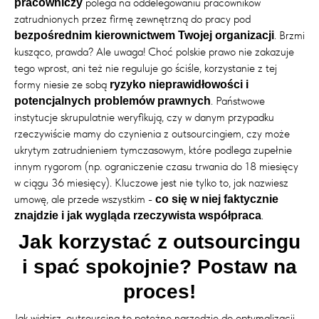
polega na oddelegowaniu pracowników
pracowniczy
zatrudnionych przez firmę zewnętrzną do pracy pod
. Brzmi
bezpośrednim kierownictwem Twojej organizacji
kusząco, prawda? Ale uwaga! Choć polskie prawo nie zakazuje
tego wprost, ani też nie reguluje go ściśle, korzystanie z tej
formy niesie ze sobą
ryzyko nieprawidłowości i
. Państwowe
potencjalnych problemów prawnych
instytucje skrupulatnie weryfikują, czy w danym przypadku
rzeczywiście mamy do czynienia z outsourcingiem, czy może
ukrytym zatrudnieniem tymczasowym, które podlega zupełnie
innym rygorom (np. ograniczenie czasu trwania do 18 miesięcy
w ciągu 36 miesięcy). Kluczowe jest nie tylko to, jak nazwiesz
umowę, ale przede wszystkim -
co się w niej faktycznie
.
znajdzie i jak wygląda rzeczywista współpraca
Jak korzystać z outsourcingu
i spać spokojnie? Postaw na
proces!
Jak widzisz, outsourcing to potężne narzędzie do optymalizacji