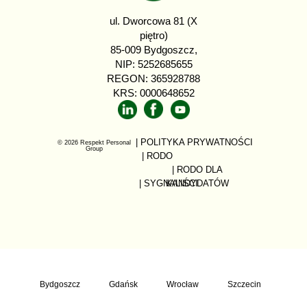
ul. Dworcowa 81 (X
piętro)
85-009 Bydgoszcz,
NIP: 5252685655
REGON: 365928788
KRS: 0000648652
| POLITYKA PRYWATNOŚCI
© 2026 Respekt Personal
Group
| RODO
| RODO DLA
| SYGNALIŚCI
KANDYDATÓW
Bydgoszcz
Gdańsk
Wrocław
Szczecin