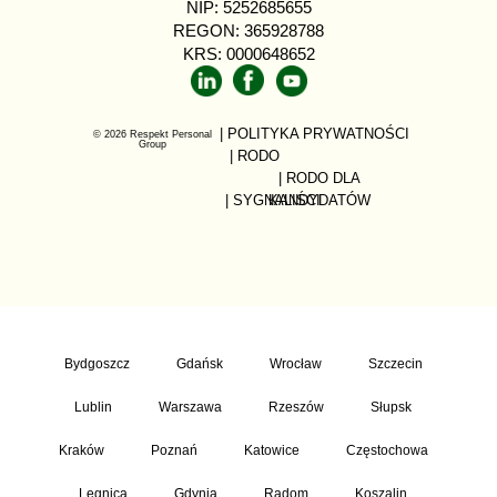
NIP: 5252685655
REGON: 365928788
KRS: 0000648652
| POLITYKA PRYWATNOŚCI
© 2026 Respekt Personal
Group
| RODO
| RODO DLA
| SYGNALIŚCI
KANDYDATÓW
Bydgoszcz
Gdańsk
Wrocław
Szczecin
Lublin
Warszawa
Rzeszów
Słupsk
Kraków
Poznań
Katowice
Częstochowa
Legnica
Gdynia
Radom
Koszalin